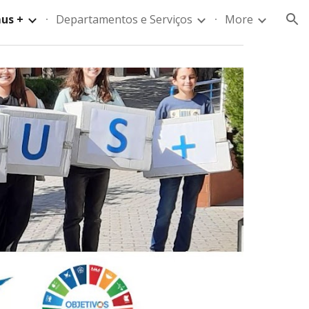
us +
Departamentos e Serviços
More
ion