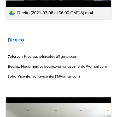
Direito (2021-03-06 at 06 00 GMT-8).mp4
D
ireito
Jeferson Nicolau
,
jefnicolau1@gmail.com
Beatriz Nascimento
,
beatrizvieiranascimento@gmail.com
Sofia Vicente
,
sofiavicenter13@gmail.com