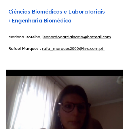
Ciências
B
iomédicas e
L
aboratoriais
+Engenharia Biomédica
Mariana Botelho
,
leonardogarciainacio@hotmail.com
Rafael Marques
,
rafa_marques2000@live.com.pt