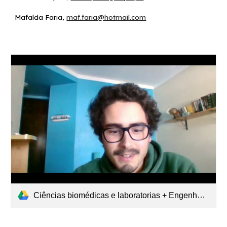
Mafalda Fari
a,
maf.faria@hotmail.com
Ciências biomédicas e laboratorias + Engenharia Biomédicas (2021-03-06 at 01 41 GMT-8).mp4