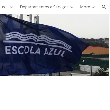
us +
Departamentos e Serviços
More
ion