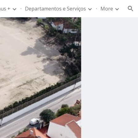
us +
Departamentos e Serviços
More
ion