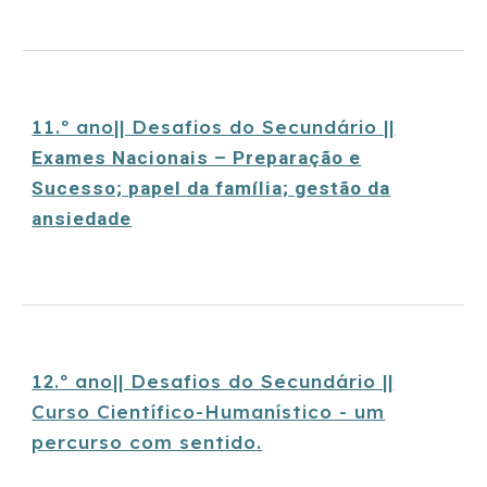
1
1
.º ano|| Desafios do Secundário ||
Exames Nacionais – Preparação e
Sucesso; papel da família; gestão da
ansiedade
1
2
.º ano|| Desafios do Secundário ||
Curso Científico-Humanístico - um
percurso com sentido.