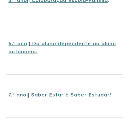
5.º ano|| Colaboração Escola-Família
.
6
.º ano||
Do aluno dependente ao aluno
autónomo.
7.º ano|| Saber Estar é Saber Estudar!